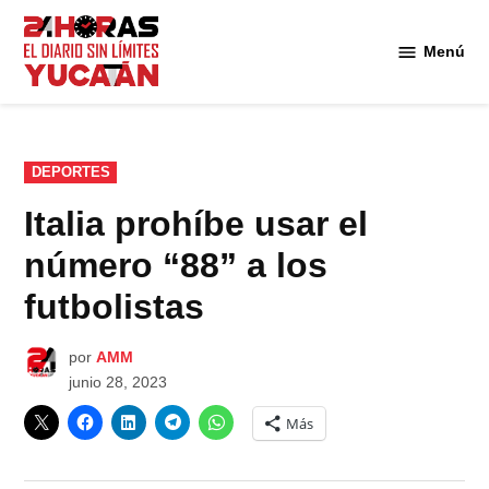
Saltar
al
Menú
Diario
contenido
24
Horas
Yucatán
PUBLICADO
DEPORTES
EN
Italia prohíbe usar el
número “88” a los
futbolistas
por
AMM
junio 28, 2023
Más