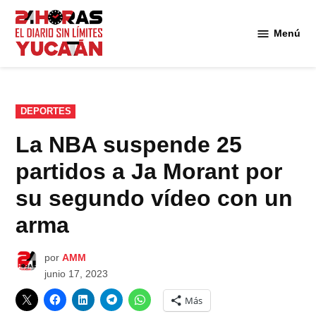
Saltar
al
Menú
Diario
contenido
24
Horas
Yucatán
PUBLICADO
DEPORTES
EN
La NBA suspende 25
partidos a Ja Morant por
su segundo vídeo con un
arma
por
AMM
junio 17, 2023
Más