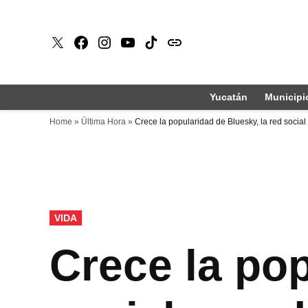
Saltar
al
X
Faceboook
Instagram
Youtube
Tiktok
issuu
contenido
Yucatán
Municipi
Home
»
Última Hora
»
Crece la popularidad de Bluesky, la red social
PUBLICADO
VIDA
EN
Crece la pop