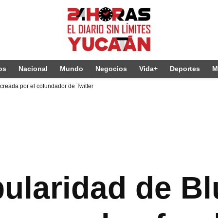
os
Nacional
Mundo
Negocios
Vida+
Deportes
M
 creada por el cofundador de Twitter
ularidad de Bl