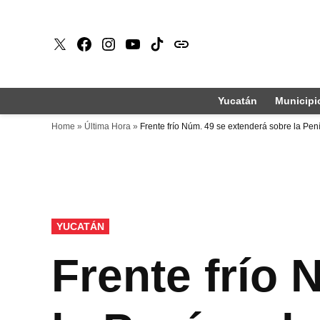
Saltar
al
X
Faceboook
Instagram
Youtube
Tiktok
issuu
contenido
Yucatán
Municipi
Home
»
Última Hora
»
Frente frío Núm. 49 se extenderá sobre la Pen
PUBLICADO
YUCATÁN
EN
Frente frío 