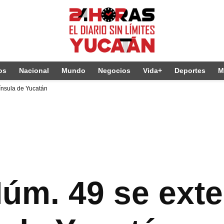
os
Nacional
Mundo
Negocios
Vida+
Deportes
M
ínsula de Yucatán
Núm. 49 se ext