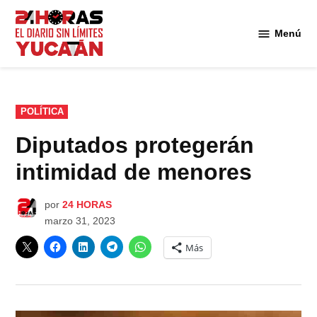
Saltar
al
Menú
Diario
contenido
24
Horas
Yucatán
PUBLICADO
POLÍTICA
EN
Diputados protegerán
intimidad de menores
por
24 HORAS
marzo 31, 2023
Más