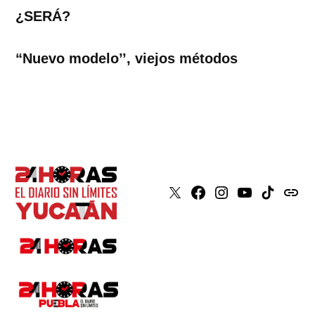
¿SERÁ?
“Nuevo modelo’’, viejos métodos
X
Faceboook
Instagram
Youtube
Tiktok
issuu