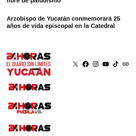
libre de paludismo
Arzobispo de Yucatán conmemorará 25
años de vida episcopal en la Catedral
X
Faceboook
Instagram
Youtube
Tiktok
issuu