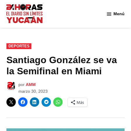
Saltar
al
Menú
Diario
contenido
24
Horas
Yucatán
PUBLICADO
DEPORTES
EN
Santiago González se va
la Semifinal en Miami
por
AMM
marzo 30, 2023
Más