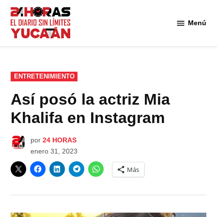
Saltar
al
Menú
Diario
contenido
24
Horas
Yucatán
PUBLICADO
ENTRETENIMIENTO
EN
Así posó la actriz Mia
Khalifa en Instagram
por
24 HORAS
enero 31, 2023
Más