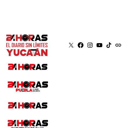
X
Faceboook
Instagram
Youtube
Tiktok
issuu