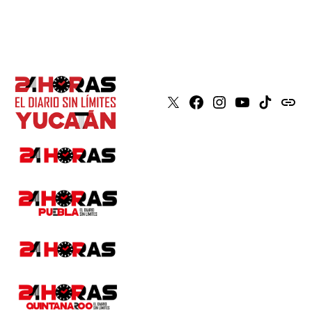
X
Faceboook
Instagram
Youtube
Tiktok
issuu