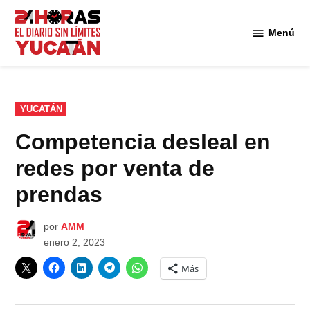
Saltar
al
Menú
Diario
contenido
24
Horas
Yucatán
PUBLICADO
YUCATÁN
EN
Competencia desleal en
redes por venta de
prendas
por
AMM
enero 2, 2023
Más