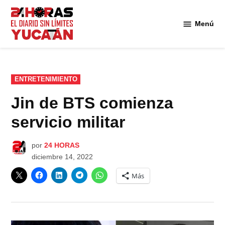
Saltar
al
Menú
Diario
contenido
24
Horas
Yucatán
PUBLICADO
ENTRETENIMIENTO
EN
Jin de BTS comienza
servicio militar
por
24 HORAS
diciembre 14, 2022
Más