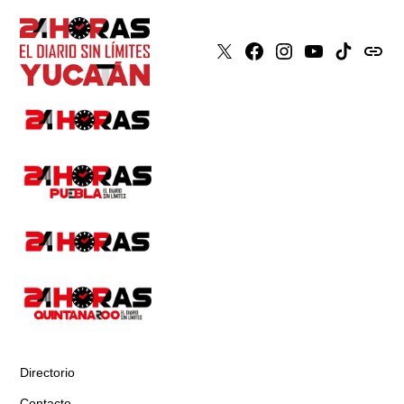
X
Faceboook
Instagram
Youtube
Tiktok
issuu
Directorio
Contacto