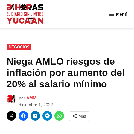
Saltar
al
Menú
Diario
contenido
24
Horas
Yucatán
PUBLICADO
NEGOCIOS
EN
Niega AMLO riesgos de
inflación por aumento del
20% al salario mínimo
por
AMM
diciembre 1, 2022
Más