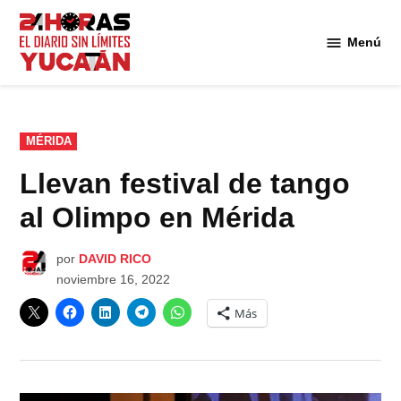
Saltar
al
Menú
Diario
contenido
24
Horas
Yucatán
PUBLICADO
MÉRIDA
EN
Llevan festival de tango
al Olimpo en Mérida
por
DAVID RICO
noviembre 16, 2022
Más