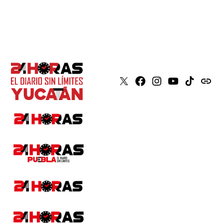
X
Faceboook
Instagram
Youtube
Tiktok
issuu