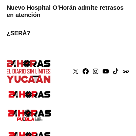
Nuevo Hospital O'Horán admite retrasos
en atención
¿SERÁ?
X
Faceboook
Instagram
Youtube
Tiktok
issuu