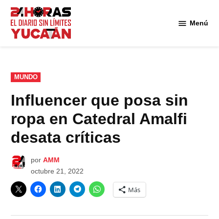
Saltar
al
Menú
Diario
contenido
24
Horas
Yucatán
PUBLICADO
MUNDO
EN
Influencer que posa sin
ropa en Catedral Amalfi
desata críticas
por
AMM
octubre 21, 2022
Más