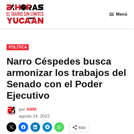
Saltar
al
Menú
Diario
contenido
24
Horas
Yucatán
PUBLICADO
POLÍTICA
EN
Narro Céspedes busca
armonizar los trabajos del
Senado con el Poder
Ejecutivo
por
AMM
agosto 24, 2022
Más