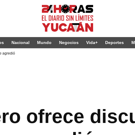
os
Nacional
Mundo
Negocios
Vida+
Deportes
M
e agredió
ro ofrece disc