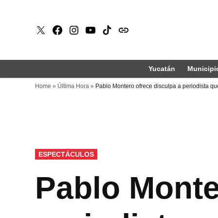
Saltar
al
X
Faceboook
Instagram
Youtube
Tiktok
issuu
contenido
Yucatán
Municipi
Home
»
Última Hora
»
Pablo Montero ofrece disculpa a periodista qu
PUBLICADO
ESPECTÁCULOS
EN
Pablo Monte