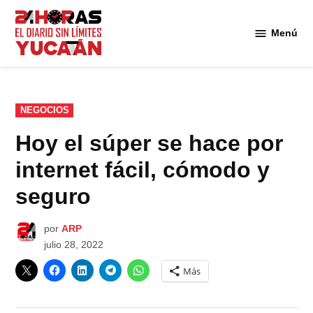
Saltar
al
Menú
Diario
contenido
24
Horas
Yucatán
PUBLICADO
NEGOCIOS
EN
Hoy el súper se hace por
internet fácil, cómodo y
seguro
por
ARP
julio 28, 2022
Más