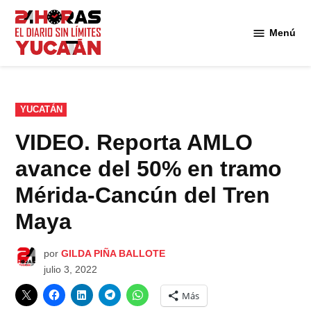
Saltar
al
Menú
Diario
contenido
24
Horas
Yucatán
PUBLICADO
YUCATÁN
EN
VIDEO. Reporta AMLO
avance del 50% en tramo
Mérida-Cancún del Tren
Maya
por
GILDA PIÑA BALLOTE
julio 3, 2022
Más