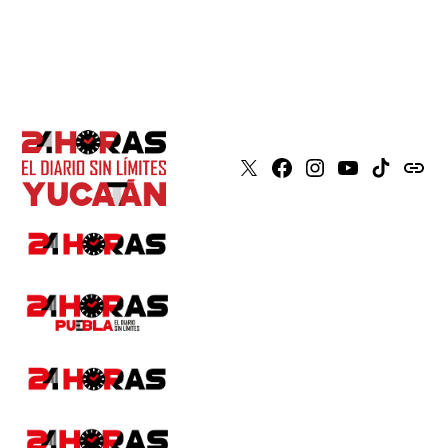
X
Faceboook
Instagram
Youtube
Tiktok
issuu