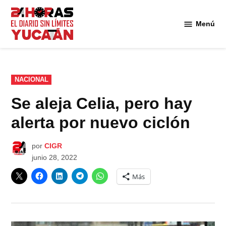
Saltar
al
Menú
Diario
contenido
24
Horas
Yucatán
PUBLICADO
NACIONAL
EN
Se aleja Celia, pero hay
alerta por nuevo ciclón
por
CIGR
junio 28, 2022
Más