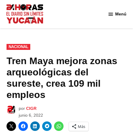
Saltar
al
Menú
Diario
contenido
24
Horas
Yucatán
PUBLICADO
NACIONAL
EN
Tren Maya mejora zonas
arqueológicas del
sureste, crea 109 mil
empleos
por
CIGR
junio 6, 2022
Más