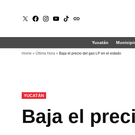
Saltar
al
X
Faceboook
Instagram
Youtube
Tiktok
issuu
contenido
Yucatán
Municipi
Home
»
Última Hora
»
Baja el precio del gas LP en el estado
PUBLICADO
YUCATÁN
EN
Baja el prec