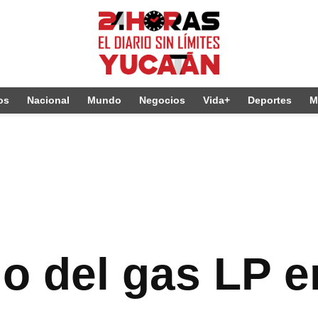
os
Nacional
Mundo
Negocios
Vida+
Deportes
M
io del gas LP e