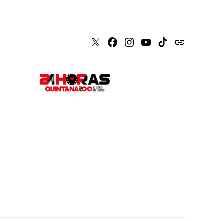
X
Faceboook
Instagram
Youtube
Tiktok
issuu