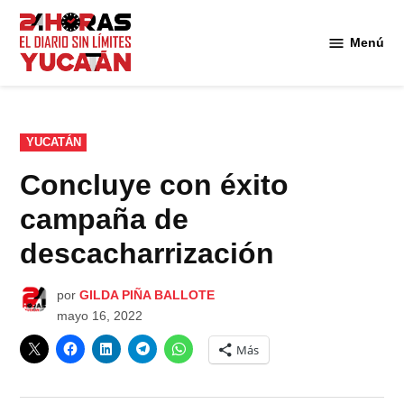
Saltar
al
Menú
Diario
contenido
24
Horas
Yucatán
PUBLICADO
YUCATÁN
EN
Concluye con éxito
campaña de
descacharrización
por
GILDA PIÑA BALLOTE
mayo 16, 2022
Más