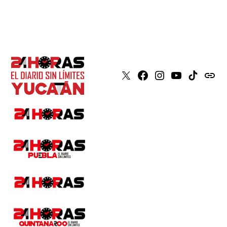
X
Faceboook
Instagram
Youtube
Tiktok
issuu