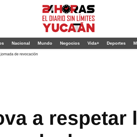
os
Nacional
Mundo
Negocios
Vida+
Deportes
M
a jornada de revocación
va a respetar 