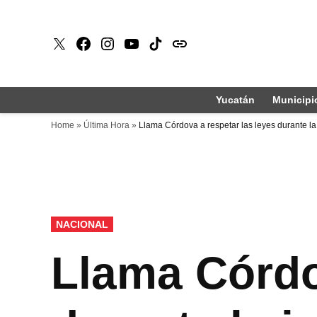
Saltar
al
X
Faceboook
Instagram
Youtube
Tiktok
issuu
contenido
Yucatán
Municipi
Home
»
Última Hora
»
Llama Córdova a respetar las leyes durante l
PUBLICADO
NACIONAL
EN
Llama Córdo