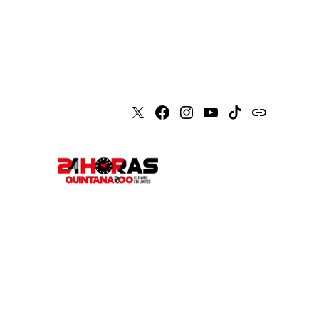
X
Faceboook
Instagram
Youtube
Tiktok
issuu