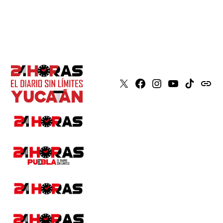
X
Faceboook
Instagram
Youtube
Tiktok
issuu