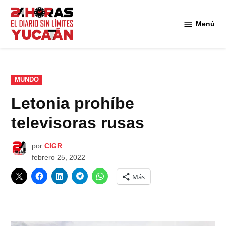
Saltar
al
Menú
Diario
contenido
24
Horas
Yucatán
PUBLICADO
MUNDO
EN
Letonia prohíbe
televisoras rusas
por
CIGR
febrero 25, 2022
Más