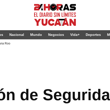
os
Nacional
Mundo
Negocios
Vida+
Deportes
M
tana Roo
ón de Segurida