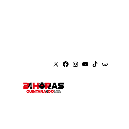
X
Faceboook
Instagram
Youtube
Tiktok
issuu