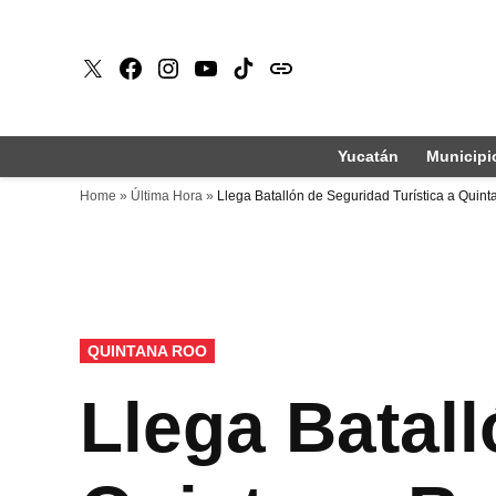
Saltar
al
X
Faceboook
Instagram
Youtube
Tiktok
issuu
contenido
Yucatán
Municipi
Home
»
Última Hora
»
Llega Batallón de Seguridad Turística a Quin
PUBLICADO
QUINTANA ROO
EN
Llega Batall