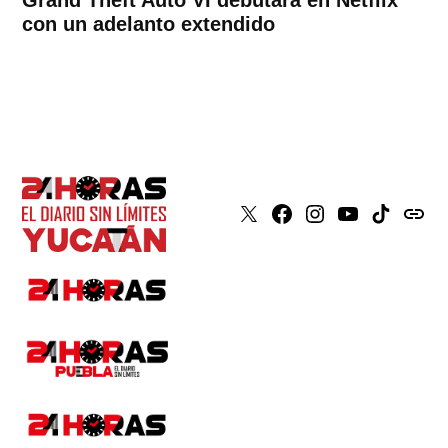
con un adelanto extendido
X
Faceboook
Instagram
Youtube
Tiktok
issuu