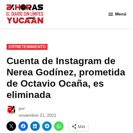
Saltar
al
Menú
Diario
contenido
24
Horas
Yucatán
PUBLICADO
ENTRETENIMIENTO
EN
Cuenta de Instagram de
Nerea Godínez, prometida
de Octavio Ocaña, es
eliminada
por
noviembre 21, 2021
Más