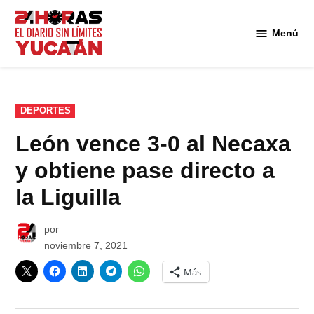
Saltar
al
Menú
Diario
contenido
24
Horas
Yucatán
PUBLICADO
DEPORTES
EN
León vence 3-0 al Necaxa
y obtiene pase directo a
la Liguilla
por
noviembre 7, 2021
Más