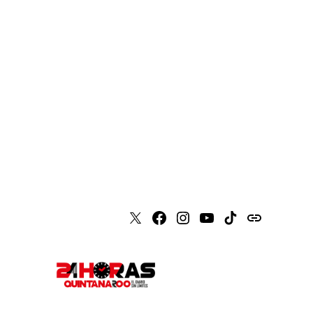
X
Faceboook
Instagram
Youtube
Tiktok
issuu