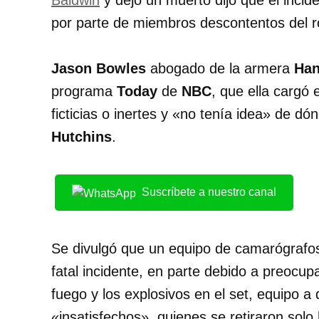
Baldwin
y dejó un muerto dijo que el incid
por parte de miembros descontentos del r
Jason Bowles
abogado de la armera
Han
programa
Today
de
NBC
, que ella cargó
ficticias o inertes y «no tenía idea» de d
Hutchins
.
Suscríbete a nuestro canal
Se divulgó que un equipo de camarógrafos 
fatal incidente, en parte debido a preocu
fuego y los explosivos en el set, equipo a
«insatisfechos», quienes se retiraron solo