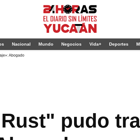
os
Nacional
Mundo
Negocios
Vida+
Deportes
M
taje»: Abogado
"Rust" pudo tra