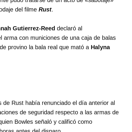
ente pudo tratarse de un acto de «sabotaje»
odaje del filme
Rust
.
nah Gutierrez-Reed
declaró al
 el arma con municiones de una caja de balas
ónde provino la bala real que mató a
Halyna
de Rust había renunciado el día anterior al
paciones de seguridad respecto a las armas de
 quien Bowles señaló y calificó como
 horas antes del disparo.