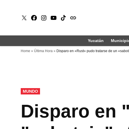
Saltar
al
X
Faceboook
Instagram
Youtube
Tiktok
issuu
contenido
Yucatán
Municipi
Home
»
Última Hora
»
Disparo en «Rust» pudo tratarse de un «sabo
PUBLICADO
MUNDO
EN
Disparo en 