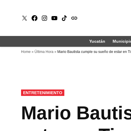
Saltar
al
X
Faceboook
Instagram
Youtube
Tiktok
issuu
contenido
Yucatán
Municipi
Home
»
Última Hora
»
Mario Bautista cumple su sueño de estar en 
PUBLICADO
ENTRETENIMIENTO
EN
Mario Bauti