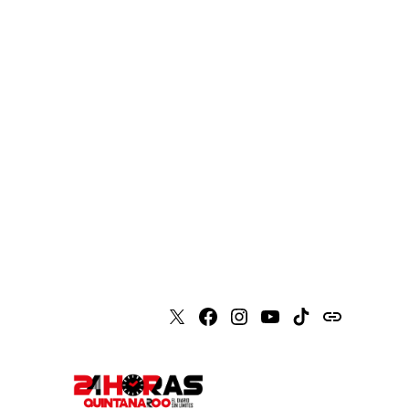
X
Faceboook
Instagram
Youtube
Tiktok
issuu