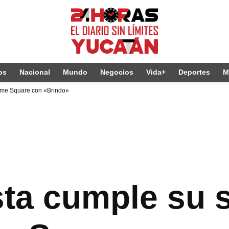
os
Nacional
Mundo
Negocios
Vida+
Deportes
M
Time Square con «Brindo»
sta cumple su 