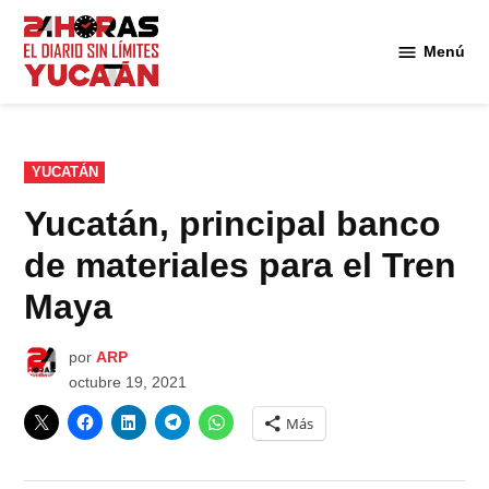
Saltar
al
Menú
Diario
contenido
24
Horas
Yucatán
PUBLICADO
YUCATÁN
EN
Yucatán, principal banco
de materiales para el Tren
Maya
por
ARP
octubre 19, 2021
Más