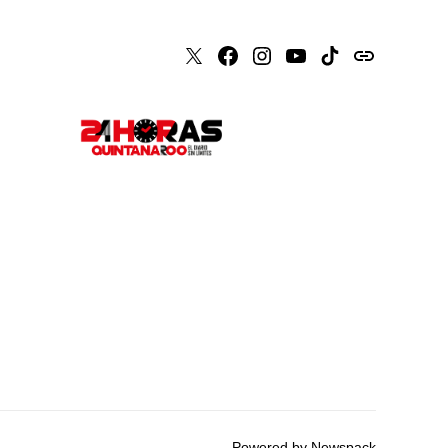
X
Faceboook
Instagram
Youtube
Tiktok
issuu
Powered by Newspack