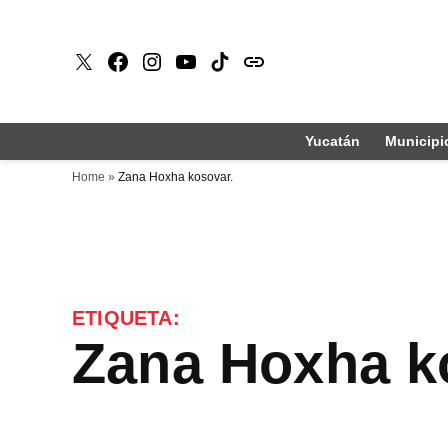
Saltar
al
X
Faceboook
Instagram
Youtube
Tiktok
issuu
contenido
Yucatán
Municipi
Home
»
Zana Hoxha kosovar.
ETIQUETA:
Zana Hoxha k