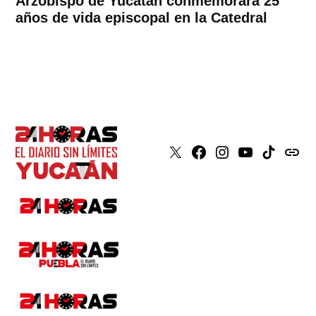
Arzobispo de Yucatán conmemorará 25
años de vida episcopal en la Catedral
X
Faceboook
Instagram
Youtube
Tiktok
issuu