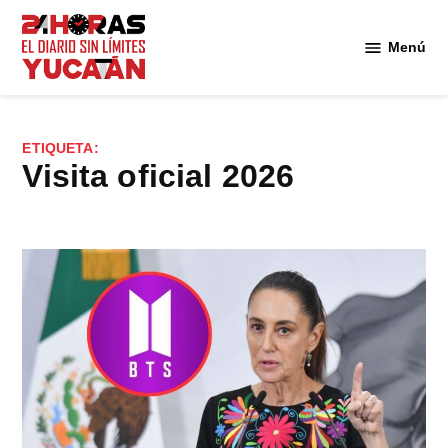
Saltar
al
Menú
Diario
contenido
24
Horas
Yucatán
ETIQUETA:
visita oficial 2026