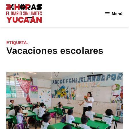
Saltar
al
Menú
Diario
contenido
24
Horas
Yucatán
ETIQUETA:
vacaciones escolares