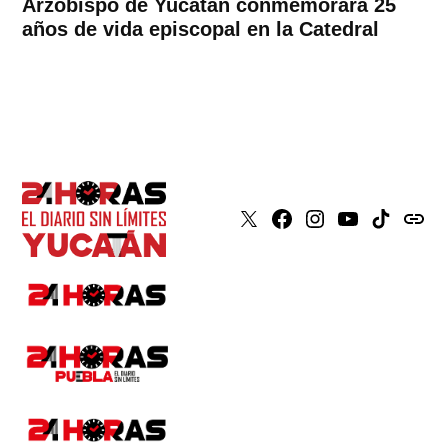
Arzobispo de Yucatán conmemorará 25
años de vida episcopal en la Catedral
X
Faceboook
Instagram
Youtube
Tiktok
issuu