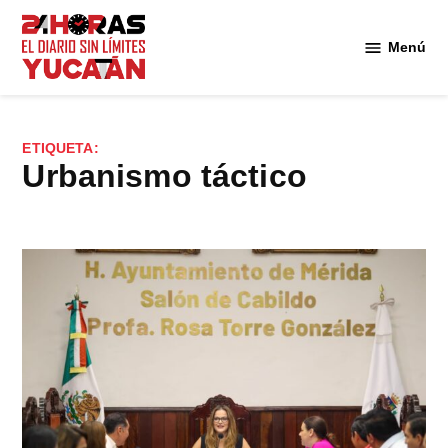
Saltar
al
Menú
Diario
contenido
24
Horas
Yucatán
ETIQUETA:
urbanismo táctico