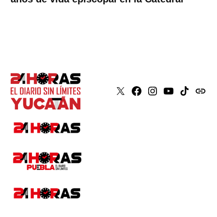
X
Faceboook
Instagram
Youtube
Tiktok
issuu