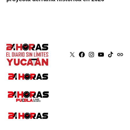
X
Faceboook
Instagram
Youtube
Tiktok
issuu