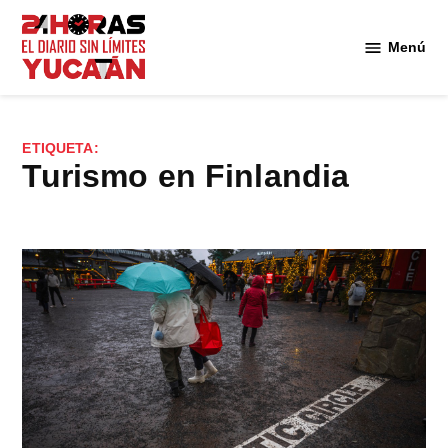
Saltar
al
Menú
Diario
contenido
24
Horas
Yucatán
ETIQUETA:
turismo en Finlandia