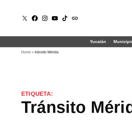
Saltar
al
X
Faceboook
Instagram
Youtube
Tiktok
issuu
contenido
Yucatán
Municipi
Home
»
tránsito Mérida
ETIQUETA:
tránsito Méri