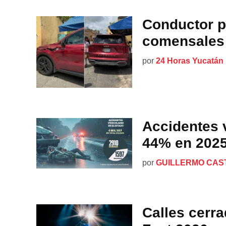
Conductor pi
comensales 
por
24 Horas Yucatán
Accidentes 
44% en 202
por
GUILLERMO CAS
Calles cerra