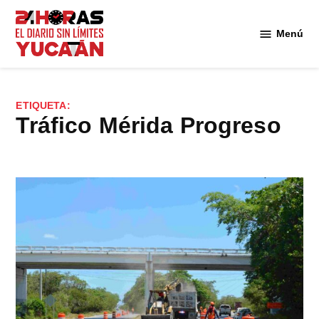
Saltar
al
Menú
Diario
contenido
24
Horas
Yucatán
ETIQUETA:
tráfico Mérida Progreso