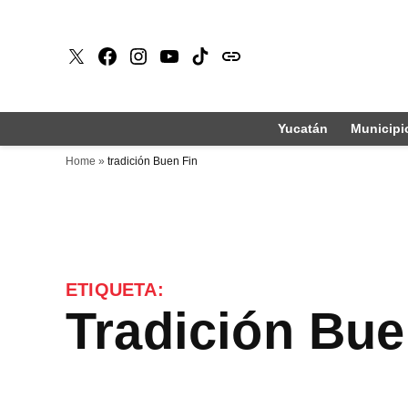
Saltar
al
X
Faceboook
Instagram
Youtube
Tiktok
issuu
contenido
Yucatán
Municipi
Home
»
tradición Buen Fin
ETIQUETA:
tradición Bue