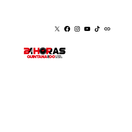
X
Faceboook
Instagram
Youtube
Tiktok
issuu