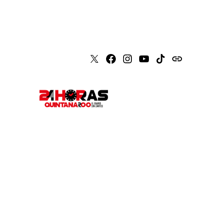
X
Faceboook
Instagram
Youtube
Tiktok
issuu