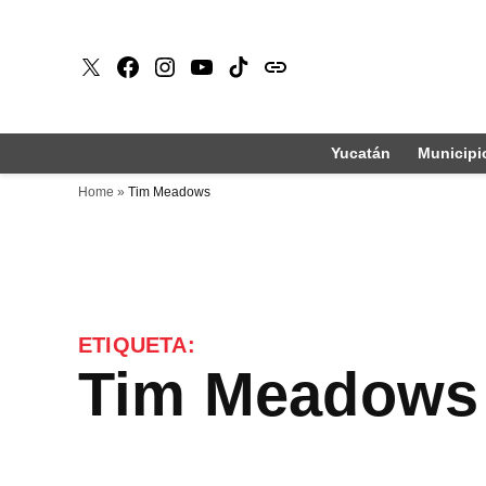
Saltar
al
X
Faceboook
Instagram
Youtube
Tiktok
issuu
contenido
Yucatán
Municipi
Home
»
Tim Meadows
ETIQUETA:
Tim Meadows