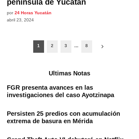
península de Yucatán
por
24 Horas Yucatán
abril 23, 2024
Paginación
1
2
3
…
8
de
entradas
Ultimas Notas
FGR presenta avances en las
investigaciones del caso Ayotzinapa
Persisten 25 predios con acumulación
extrema de basura en Mérida