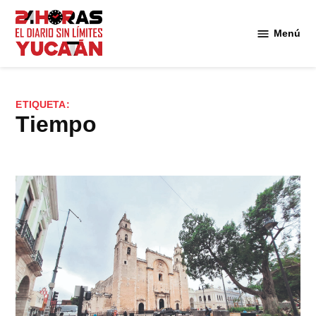
Saltar
al
Menú
Diario
contenido
24
Horas
Yucatán
ETIQUETA:
Tiempo