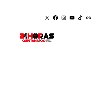
X
Faceboook
Instagram
Youtube
Tiktok
issuu