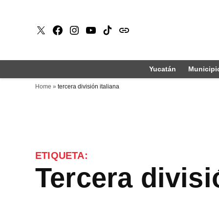
Saltar
al
X
Faceboook
Instagram
Youtube
Tiktok
issuu
contenido
Yucatán
Municipi
Home
»
tercera división italiana
ETIQUETA:
tercera divisi