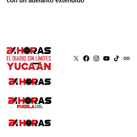
con un adelanto extendido
X
Faceboook
Instagram
Youtube
Tiktok
issuu