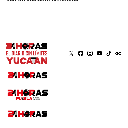
X
Faceboook
Instagram
Youtube
Tiktok
issuu