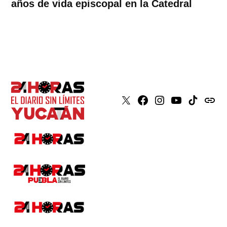
años de vida episcopal en la Catedral
X
Faceboook
Instagram
Youtube
Tiktok
issuu