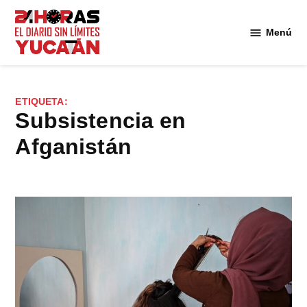
Saltar
al
Menú
Diario
contenido
24
Horas
Yucatán
ETIQUETA:
subsistencia en
Afganistán