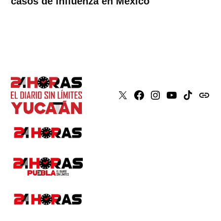
casos de influenza en México
X
Faceboook
Instagram
Youtube
Tiktok
issuu