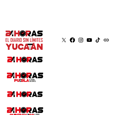
X
Faceboook
Instagram
Youtube
Tiktok
issuu