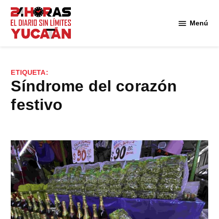
Saltar
al
Menú
Diario
contenido
24
Horas
Yucatán
ETIQUETA:
síndrome del corazón
festivo