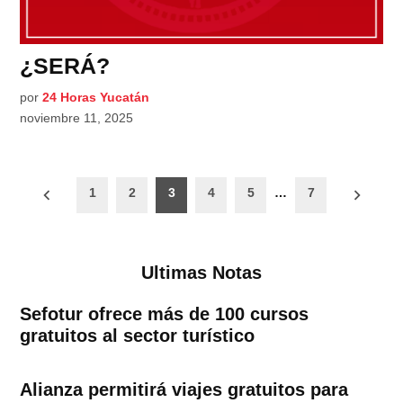
¿SERÁ?
por
24 Horas Yucatán
noviembre 11, 2025
Paginación
1
2
3
4
5
…
7
de
entradas
Ultimas Notas
Sefotur ofrece más de 100 cursos
gratuitos al sector turístico
Alianza permitirá viajes gratuitos para