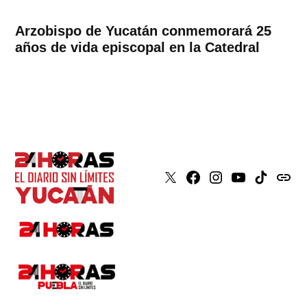
Arzobispo de Yucatán conmemorará 25
años de vida episcopal en la Catedral
X
Faceboook
Instagram
Youtube
Tiktok
issuu