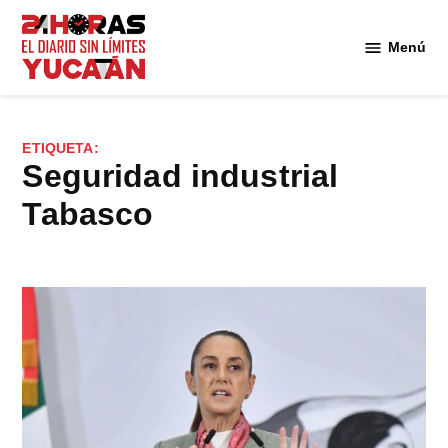
Saltar
al
Menú
Diario
contenido
24
Horas
Yucatán
ETIQUETA:
seguridad industrial
Tabasco