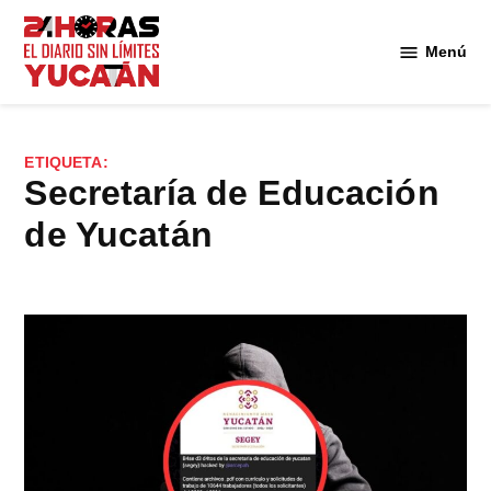
Saltar
al
Menú
Diario
contenido
24
Horas
Yucatán
ETIQUETA:
Secretaría de Educación
de Yucatán