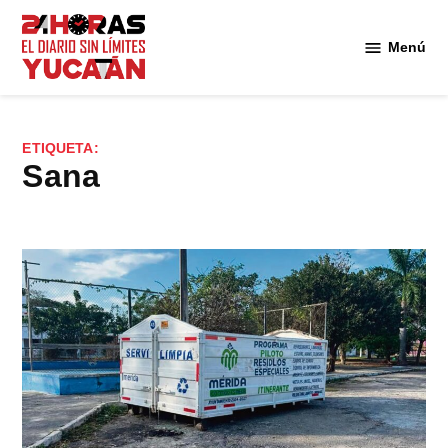
Saltar
al
Menú
Diario
contenido
24
Horas
Yucatán
ETIQUETA:
Sana